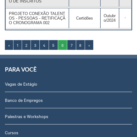
O DE INSCRITOS
PROJETO CONEXÃO TALENT
Outubr
OS - PESSOAS - RETIFICAÇÃ
Certidões
o/2024
O CRONOGRAMA 002
«
1
2
3
4
5
6
7
8
»
PARA VOCÊ
Vagas de Estágio
Banco de Empregos
Palestras e Workshops
Cursos