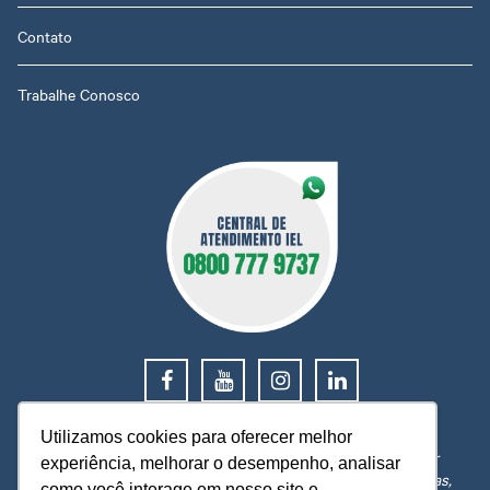
Contato
Trabalhe Conosco
0800 777 9737
Utilizamos cookies para oferecer melhor
O IEL MT está a sua disposição, pronto para esclarecer
experiência, melhorar o desempenho, analisar
dúvidas, receber reclamações, sugestões e firmar parcerias,
como você interage em nosso site e