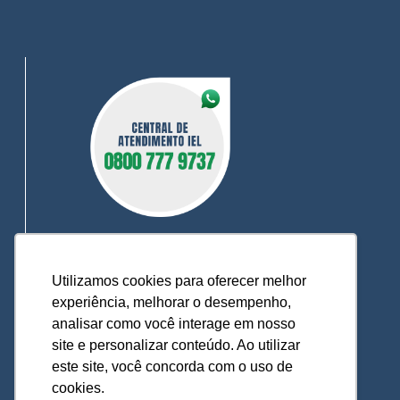
Utilizamos cookies para oferecer melhor
0800 777 9737
experiência, melhorar o desempenho,
O IEL MT está a sua disposição, pronto para
analisar como você interage em nosso
esclarecer dúvidas, receber reclamações,
site e personalizar conteúdo. Ao utilizar
sugestões e firmar parcerias, visando
este site, você concorda com o uso de
sempre oferecer melhores serviços e
atendimento.
cookies.