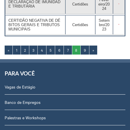
DECLARAÇÃO DE IMUNIDAD
Certidões
eiro/20
E TRIBUTÁRIA
24
CERTIDÃO NEGATIVA DE DÉ
Setem
BITOS GERAIS E TRIBUTOS
Certidões
bro/20
MUNICIPAIS
23
«
1
2
3
4
5
6
7
8
9
»
PARA VOCÊ
Vagas de Estágio
Banco de Empregos
Palestras e Workshops