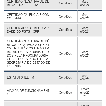
CERTIDÃO NEGATIVA DE DÉ
Març
Certidões
BITOS TRABALHISTAS
o/2024
CERTIDÃO FALÊNCIA E CON
Març
Certidões
CORDATA
o/2024
CERTIFICADO DE REGULARI
Març
Certidões
DADE DO FGTS - CRF
o/2024
CERTIDÃO NEGATIVA DE DÉ
BITOS RELATIVOS A CRÉDIT
OS TRIBUTÁRIOS E NÃO TRI
BUTÁRIOS ESTADUAIS GERI
Març
Certidões
DOS PELA PROCURADORIA-
o/2024
GERAL DO ESTADO E PELA
SECRETARIA DE ESTADO DE
FAZENDA
Març
ESTATUTO IEL - MT
Certidões
o/2024
Fever
ALVARÁ DE FUNCIONAMENT
Certidões
eiro/20
O
24
Fever