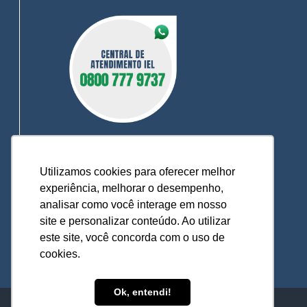
Utilizamos cookies para oferecer melhor
0800 777 9737
experiência, melhorar o desempenho,
O IEL MT está a sua disposição, pronto para
analisar como você interage em nosso
esclarecer dúvidas, receber reclamações,
site e personalizar conteúdo. Ao utilizar
sugestões e firmar parcerias, visando
este site, você concorda com o uso de
sempre oferecer melhores serviços e
atendimento.
cookies.
Ok, entendi!