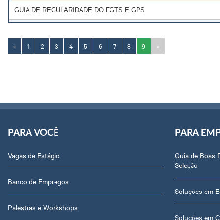
GUIA DE REGULARIDADE DO FGTS E GPS
«
1
2
3
4
5
6
7
8
9
»
PARA VOCÊ
PARA EM
Vagas de Estágio
Guia de Boas 
Seleção
Banco de Empregos
Soluções em E
Palestras e Workshops
Soluções em C