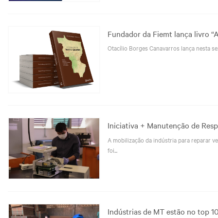
Fundador da Fiemt lança livro “
Otacílio Borges Canavarros lança nesta se
Iniciativa + Manutenção de Res
A mobilização da indústria para reparar v
foi...
Indústrias de MT estão no top 10