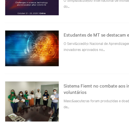
do...
Estudantes de MT se destacam e
O Servi&ccedil;o Nacional de Aprendizage
inovadores aprovados no...
Sistema Fiemt no combate aos in
voluntários
Masc&aacute;ras foram produzidas e doada
de...