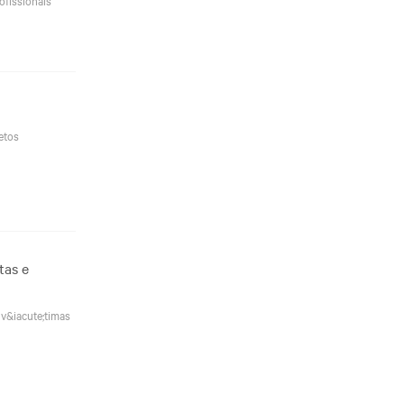
etos
tas e
v&iacute;timas