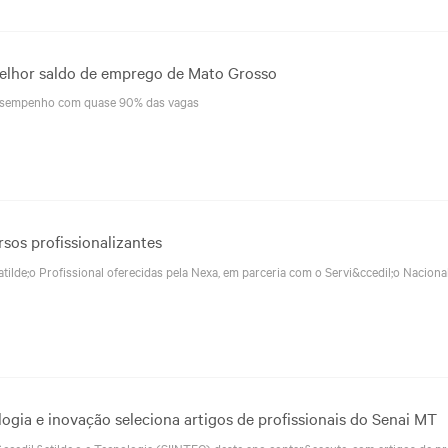
melhor saldo de emprego de Mato Grosso
desempenho com quase 90% das vagas
sos profissionalizantes
tilde;o Profissional oferecidas pela Nexa, em parceria com o Servi&ccedil;o Naciona
ogia e inovação seleciona artigos de profissionais do Senai MT
ccedil;&atilde;o e Tecnologia (SIINTEC) deste ano contar&aacute; com artigos de pr