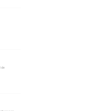
l de
ofissionais