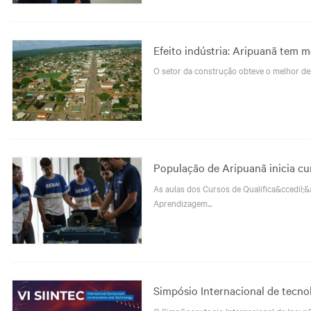
Efeito indústria: Aripuanã tem 
O setor da construção obteve o melhor 
População de Aripuanã inicia cur
As aulas dos Cursos de Qualifica&ccedil;&a
Aprendizagem...
Simpósio Internacional de tecnol
O Simp&oacute;sio Internacional de Inova&