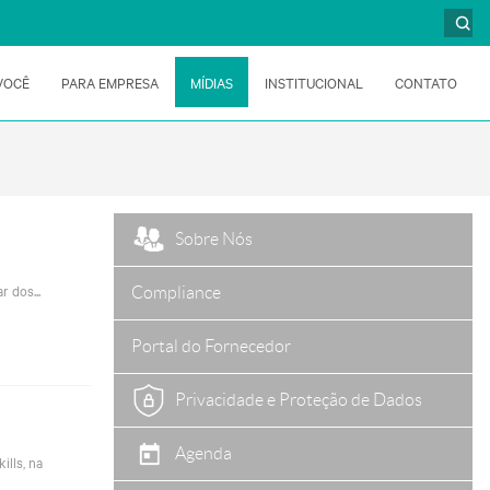
VOCÊ
PARA EMPRESA
MÍDIAS
INSTITUCIONAL
CONTATO
Sobre Nós
r dos...
Compliance
Portal do Fornecedor
Privacidade e Proteção de Dados
Agenda
ills, na