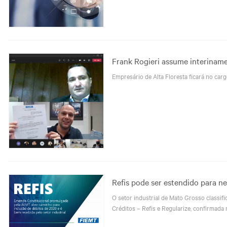
Frank Rogieri assume interiname
Empresário de Alta Floresta ficará no car
Refis pode ser estendido para n
O setor industrial de Mato Grosso classi
Créditos – Refis e Regularize, confirmada