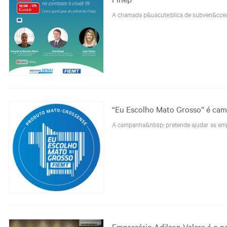
A chamada p&uacute;blica de subven&ccedil
“Eu Escolho Mato Grosso” é cam
A campanha&nbsp; pretende ajudar as emp
Empresário Adilson Valera é o n