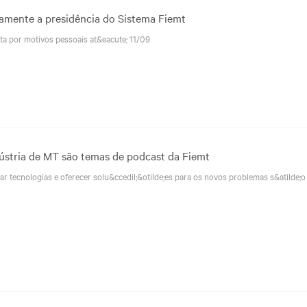
namente a presidência do Sistema Fiemt
ta por motivos pessoais at&eacute; 11/09
ndústria de MT são temas de podcast da Fiemt
r tecnologias e oferecer solu&ccedil;&otilde;es para os novos problemas s&atilde;