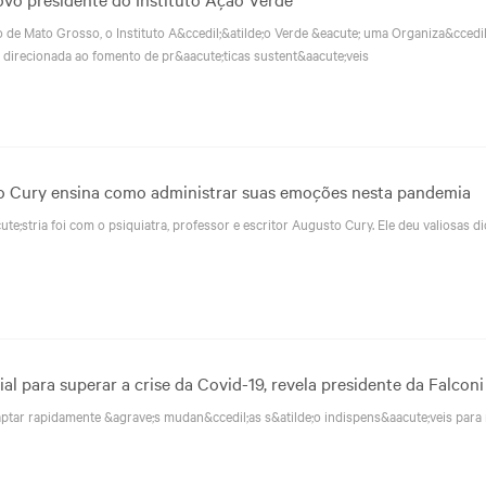
de Mato Grosso, o Instituto A&ccedil;&atilde;o Verde &eacute; uma Organiza&ccedil;
) direcionada ao fomento de pr&aacute;ticas sustent&aacute;veis
to Cury ensina como administrar suas emoções nesta pandemia
te;stria foi com o psiquiatra, professor e escritor Augusto Cury. Ele deu valiosas di
l para superar a crise da Covid-19, revela presidente da Falconi 
adaptar rapidamente &agrave;s mudan&ccedil;as s&atilde;o indispens&aacute;veis para