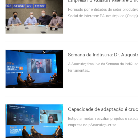
Formado por entidades do setor produtivo 
Social de Interesse P&uacute;blico (Oscip
Semana da Indústria: Dr. Augus
A &uacute;ltima live da Semana da Ind&uacu
ferramentas...
Capacidade de adaptação é crucia
Estipular metas, reavaliar projetos e se 
empresa no p&oacute;s-crise