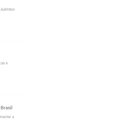
&atilde;o
cas e
Brasil
 manter a