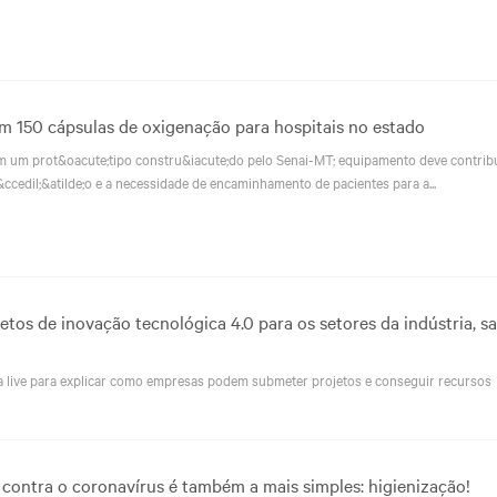
m 150 cápsulas de oxigenação para hospitais no estado
 em um prot&oacute;tipo constru&iacute;do pelo Senai-MT; equipamento deve contribu
ccedil;&atilde;o e a necessidade de encaminhamento de pacientes para a...
jetos de inovação tecnológica 4.0 para os setores da indústria, s
iza live para explicar como empresas podem submeter projetos e conseguir recursos
 contra o coronavírus é também a mais simples: higienização!