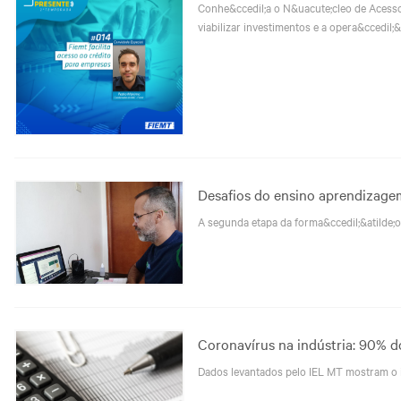
Conhe&ccedil;a o N&uacute;cleo de Acesso 
viabilizar investimentos e a opera&ccedil;
Desafios do ensino aprendizage
A segunda etapa da forma&ccedil;&atilde;o
Coronavírus na indústria: 90% 
Dados levantados pelo IEL MT mostram o 