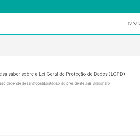
PARA 
isa saber sobre a Lei Geral de Proteção de Dados (LGPD)
razo depende de san&ccedil;&atilde;o do presidente Jair Bolsonaro