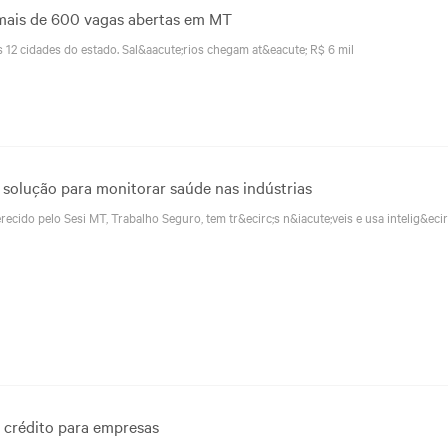
ais de 600 vagas abertas em MT
s 12 cidades do estado. Sal&aacute;rios chegam at&eacute; R$ 6 mil
solução para monitorar saúde nas indústrias
ecido pelo Sesi MT, Trabalho Seguro, tem tr&ecirc;s n&iacute;veis e usa intelig&ecir
o crédito para empresas