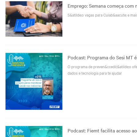
Emprego: Semana começa com m
S&atilde;o vagas para Cuiab&aacute; e mai
Podcast: Programa do Sesi MT é 
O programa de preven&ccedil;&atilde;o ofer
dados e tecnologia para te ajudar
Podcast: Fiemt facilita acesso a