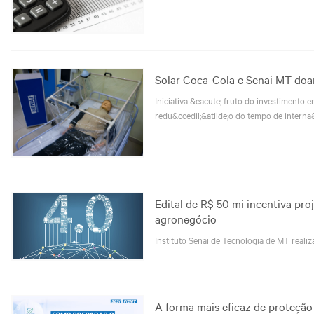
Solar Coca-Cola e Senai MT doa
Iniciativa &eacute; fruto do investimento
redu&ccedil;&atilde;o do tempo de interna&
Edital de R$ 50 mi incentiva pro
agronegócio
Instituto Senai de Tecnologia de MT real
A forma mais eficaz de proteção