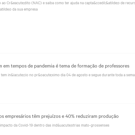
ao Cr&eacute;dito (NAC) e saiba como ter ajuda na capta&ccedil;&atilde;o de recur
&atilde;o da sua empresa
m em tempos de pandemia é tema de formação de professores
 tem in&iacute;cio no pr&oacute;ximo dia 04 de agosto e segue durante toda a sema
dos empresários têm prejuízos e 40% reduziram produção
impacto da Covid-19 dentro das ind&uacute;strias mato-grossenses