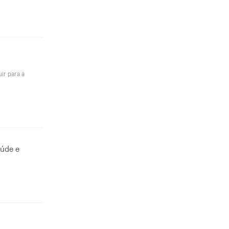
ir para a
aúde e