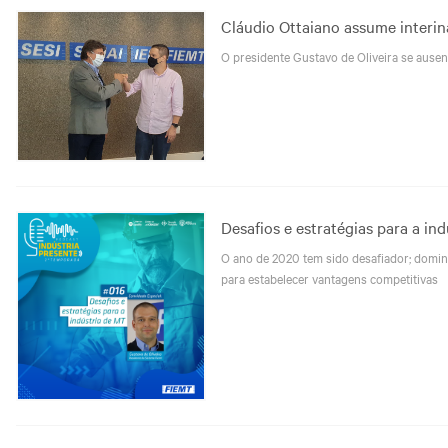
Cláudio Ottaiano assume interi
O presidente Gustavo de Oliveira se ausen
Desafios e estratégias para a i
O ano de 2020 tem sido desafiador; domina
para estabelecer vantagens competitivas