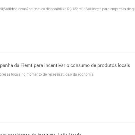
;&atilde;o econ&ocirc;mica disponibiliza R$ 132 milh&otilde;es para empresas de q
panha da Fiemt para incentivar o consumo de produtos locais
resas locais no momento de recess&atilde;o da economia
ovo presidente do Instituto Ação Verde