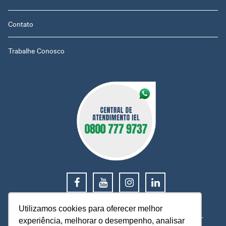
Contato
Trabalhe Conosco
0800 777 9737
Utilizamos cookies para oferecer melhor
O IEL MT está a sua disposição, pronto para esclarecer
experiência, melhorar o desempenho, analisar