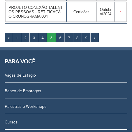
PROJETO CONEXÃO TALENT
Outubr
OS PESSOAS - RETIFICAÇÃ
Certidões
o/2024
O CRONOGRAMA 004
«
1
2
3
4
5
6
7
8
9
»
PARA VOCÊ
Vagas de Estágio
Banco de Empregos
Palestras e Workshops
Cursos