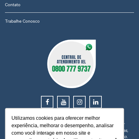
Contato
Trabalhe Conosco
0800 777 9737
Utilizamos cookies para oferecer melhor
O IEL MT está a sua disposição, pronto para esclarecer
experiência, melhorar o desempenho, analisar
dúvidas, receber reclamações, sugestões e firmar parcerias,
como você interage em nosso site e
visando sempre oferecer melhores serviços e atendimento.