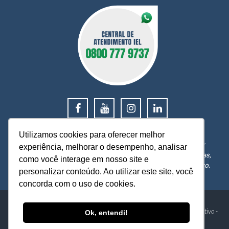
0800 777 9737
Utilizamos cookies para oferecer melhor
O IEL MT está a sua disposição, pronto para esclarecer
experiência, melhorar o desempenho, analisar
dúvidas, receber reclamações, sugestões e firmar parcerias,
como você interage em nosso site e
visando sempre oferecer melhores serviços e atendimento.
personalizar conteúdo. Ao utilizar este site, você
concorda com o uso de cookies.
IEL - Instituto Euvaldo Lodi Núcleo de Mato Grosso
Av. Historiador Rubens de Mendonça, 4193 - Centro Político Administrativo -
Ok, entendi!
Cuiabá-MT - CEP: 78049-940
Telefone: 0800 777 9737