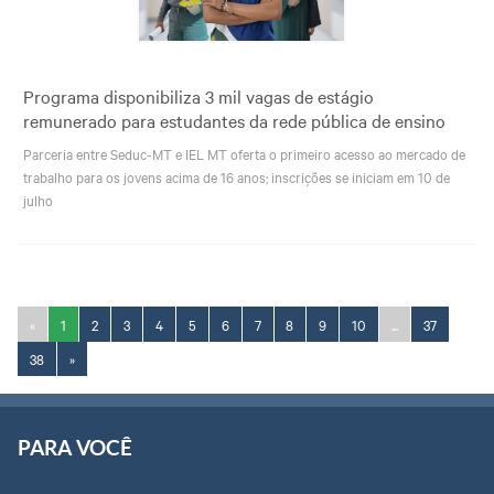
Programa disponibiliza 3 mil vagas de estágio
remunerado para estudantes da rede pública de ensino
Parceria entre Seduc-MT e IEL MT oferta o primeiro acesso ao mercado de
trabalho para os jovens acima de 16 anos; inscrições se iniciam em 10 de
julho
«
1
2
3
4
5
6
7
8
9
10
...
37
38
»
PARA VOCÊ