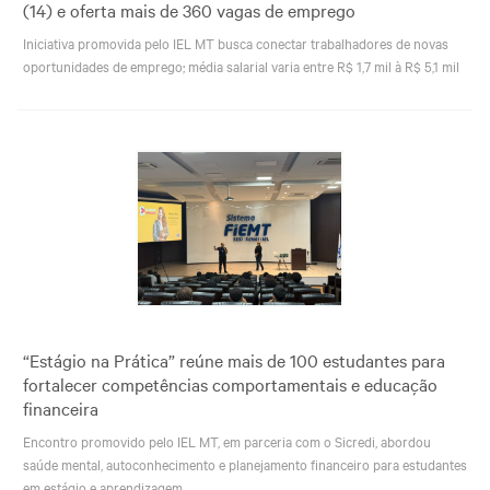
(14) e oferta mais de 360 vagas de emprego
Iniciativa promovida pelo IEL MT busca conectar trabalhadores de novas
oportunidades de emprego; média salarial varia entre R$ 1,7 mil à R$ 5,1 mil
“Estágio na Prática” reúne mais de 100 estudantes para
fortalecer competências comportamentais e educação
financeira
Encontro promovido pelo IEL MT, em parceria com o Sicredi, abordou
saúde mental, autoconhecimento e planejamento financeiro para estudantes
em estágio e aprendizagem