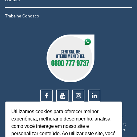
Trabalhe Conosco
0800 777 9737
Utilizamos cookies para oferecer melhor
O IEL MT está a sua disposição, pronto para esclarecer
experiência, melhorar o desempenho, analisar
dúvidas, receber reclamações, sugestões e firmar parcerias,
como você interage em nosso site e
visando sempre oferecer melhores serviços e atendimento.
personalizar conteúdo. Ao utilizar este site, você