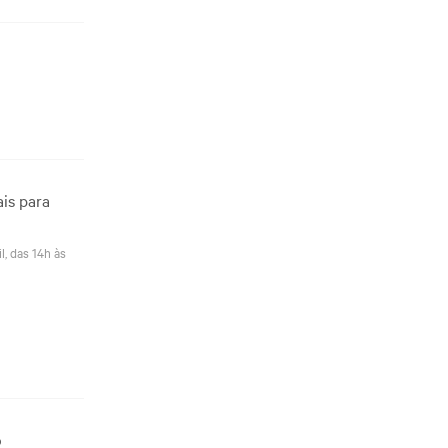
ais para
l, das 14h às
o