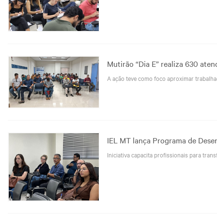
Mutirão “Dia E” realiza 630 at
A ação teve como foco aproximar trabalhad
IEL MT lança Programa de Desen
Iniciativa capacita profissionais para tr