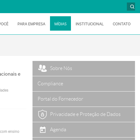
VOCÊ
PARA EMPRESA
MÍDIAS
INSTITUCIONAL
CONTATO
Sobre Nós
acionais e
Compliance
idades
Portal do Fornecedor
Privacidade e Proteção de Dados
Agenda
s com ensino