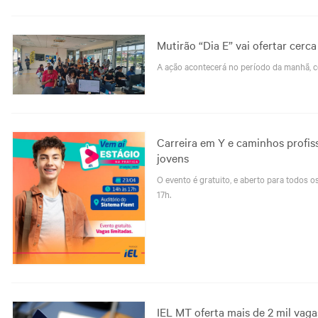
Mutirão “Dia E” vai ofertar cer
A ação acontecerá no período da manhã, c
Carreira em Y e caminhos profis
jovens
O evento é gratuito, e aberto para todos o
17h.
IEL MT oferta mais de 2 mil vag