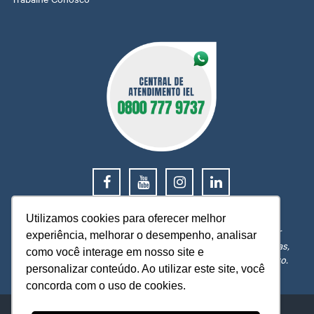
0800 777 9737
Utilizamos cookies para oferecer melhor
O IEL MT está a sua disposição, pronto para esclarecer
experiência, melhorar o desempenho, analisar
dúvidas, receber reclamações, sugestões e firmar parcerias,
como você interage em nosso site e
visando sempre oferecer melhores serviços e atendimento.
personalizar conteúdo. Ao utilizar este site, você
concorda com o uso de cookies.
IEL - Instituto Euvaldo Lodi Núcleo de Mato Grosso