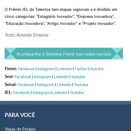
O Prêmio IEL de Talentos tem etapas regionais e é dividido em
cinco categorias: “Estagiário Inovador”, “Empresa Inovadora”,
“Educação Inovadora”, “Artigo Inovador” e “Projeto Inovador”.
Texto: Amanda Simeone
Acompanhe o Sistema Fiemt nas redes sociais:
Facebook
|
Instagram
|
Linkedin
|
Twitter
|
Youtube
Fiemt:
Facebook
|
Instagram
|
Linkedin
|
Youtube
Sesi:
Facebook
|
Instagram
|
Linkedin
|
Youtube
Senai:
Facebook
|
Instagram
|
Linkedin
|
Youtube
IEL:
PARA VOCÊ
Vagas de Estágio