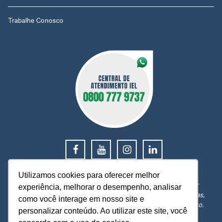
Trabalhe Conosco
0800 777 9737
Utilizamos cookies para oferecer melhor
O IEL MT está a sua disposição, pronto para esclarecer
experiência, melhorar o desempenho, analisar
dúvidas, receber reclamações, sugestões e firmar parcerias,
como você interage em nosso site e
visando sempre oferecer melhores serviços e atendimento.
personalizar conteúdo. Ao utilizar este site, você