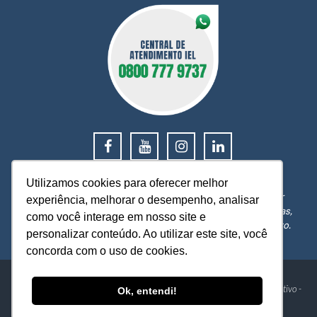
0800 777 9737
Utilizamos cookies para oferecer melhor
O IEL MT está a sua disposição, pronto para esclarecer
experiência, melhorar o desempenho, analisar
dúvidas, receber reclamações, sugestões e firmar parcerias,
como você interage em nosso site e
visando sempre oferecer melhores serviços e atendimento.
personalizar conteúdo. Ao utilizar este site, você
concorda com o uso de cookies.
IEL - Instituto Euvaldo Lodi Núcleo de Mato Grosso
Av. Historiador Rubens de Mendonça, 4193 - Centro Político Administrativo -
Ok, entendi!
Cuiabá-MT - CEP: 78049-940
Telefone: 0800 777 9737