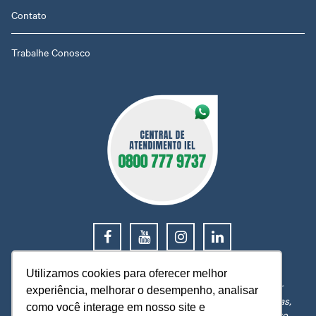
Contato
Trabalhe Conosco
0800 777 9737
Utilizamos cookies para oferecer melhor
O IEL MT está a sua disposição, pronto para esclarecer
experiência, melhorar o desempenho, analisar
dúvidas, receber reclamações, sugestões e firmar parcerias,
como você interage em nosso site e
visando sempre oferecer melhores serviços e atendimento.