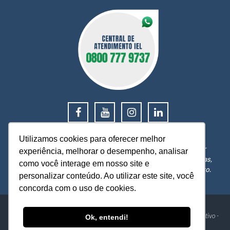
0800 777 9737
Utilizamos cookies para oferecer melhor
O IEL MT está a sua disposição, pronto para esclarecer
experiência, melhorar o desempenho, analisar
dúvidas, receber reclamações, sugestões e firmar parcerias,
como você interage em nosso site e
visando sempre oferecer melhores serviços e atendimento.
personalizar conteúdo. Ao utilizar este site, você
concorda com o uso de cookies.
IEL - Instituto Euvaldo Lodi Núcleo de Mato Grosso
Av. Historiador Rubens de Mendonça, 4193 - Centro Político Administrativo -
Ok, entendi!
Cuiabá-MT - CEP: 78049-940