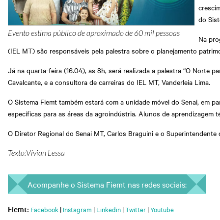
crescim
do Sist
Evento estima público de aproximado de 60 mil pessoas
Na pro
(IEL MT) são responsáveis pela palestra sobre o planejamento patrimo
Já na quarta-feira (16.04), as 8h, será realizada a palestra “O Nort
Cavalcante, e a consultora de carreiras do IEL MT, Vanderleia Lima.
O Sistema Fiemt também estará com a unidade móvel do Senai, em parc
específicas para as áreas da agroindústria. Alunos de aprendizagem t
O Diretor Regional do Senai MT, Carlos Braguini e o Superintendente
Texto:Vívian Lessa
Acompanhe o Sistema Fiemt nas redes sociais:
Facebook
|
Instagram
|
Linkedin
|
Twitter
|
Youtube
Fiemt: