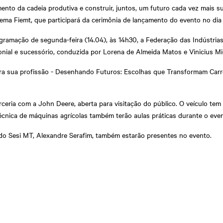
ento da cadeia produtiva e construir, juntos, um futuro cada vez mais su
ema Fiemt, que participará da cerimônia de lançamento do evento no dia 
gramação de segunda-feira (14.04), às 14h30, a Federação das Indústria
nial e sucessório, conduzida por Lorena de Almeida Matos e Vinicius Mi
e para sua profissão - Desenhando Futuros: Escolhas que Transformam Carr
eria com a John Deere, aberta para visitação do público. O veículo tem 
écnica de máquinas agrícolas também terão aulas práticas durante o eve
 do Sesi MT, Alexandre Serafim, também estarão presentes no evento.