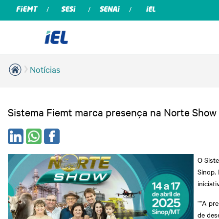
Notícias
Sistema Fiemt marca presença na Norte Show 
O Sist
Sinop. 
inicia
““A pr
de des