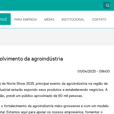
VOCÊ
PARA EMPRESA
MÍDIAS
INSTITUCIONAL
CONTATO
olvimento da agroindústria
01/04/2025 - 09h00
 da Norte Show 2025, principal evento da agroindústria na região de
industrial estarão expondo seus produtos e estabelecendo negócios. A
nião, prevê um público aproximado de 60 mil pessoas.
 o fortalecimento da agroindústria mato-grossense e com um modelo
tal. Estamos aqui para apoiar os nossos empresários, fomentar o