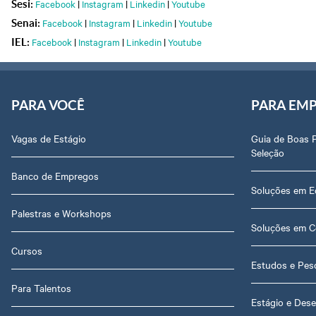
Facebook
|
Instagram
|
Linkedin
|
Youtube
Sesi:
Facebook
|
Instagram
|
Linkedin
|
Youtube
Senai:
Facebook
|
Instagram
|
Linkedin
|
Youtube
IEL:
PARA VOCÊ
PARA EM
Vagas de Estágio
Guia de Boas 
Seleção
Banco de Empregos
Soluções em E
Palestras e Workshops
Soluções em C
Cursos
Estudos e Pes
Para Talentos
Estágio e Dese