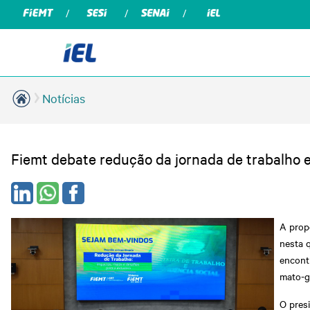
Notícias
Fiemt debate redução da jornada de trabalho e
A propo
nesta 
encontr
mato-g
O presi