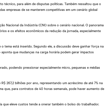
to técnico, para além de disputas políticas. Também ressaltou que o
e das empresas de se manterem competitivas em um cenário global
ção Nacional da Indústria (CNI) sobre o cenário nacional. O panorama
órios e os efeitos econômicos da redução da jornada, especialmente
 o tema está inserido. Segundo ele, a discussão deve ganhar força na
ção aponta que mudanças na carga horária podem gerar impactos
erado, podendo pressionar especialmente micro, pequenas e médias
 R$ 267,2 bilhões por ano, representando um acréscimo de até 7% na
tima que, para contratos de 40 horas semanais, pode haver aumento de
da que eleve custos tende a onerar também o bolso do trabalhador.