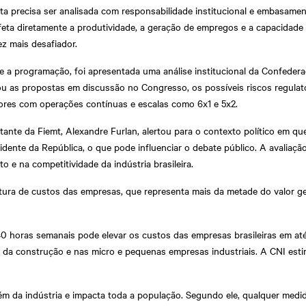
ta precisa ser analisada com responsabilidade institucional e embasamen
feta diretamente a produtividade, a geração de empregos e a capacidad
z mais desafiador.
e a programação, foi apresentada uma análise institucional da Confedera
ou as propostas em discussão no Congresso, os possíveis riscos regulat
ores com operações contínuas e escalas como 6x1 e 5x2.
nte da Fiemt, Alexandre Furlan, alertou para o contexto político em que
dente da República, o que pode influenciar o debate público. A avalia
 e na competitividade da indústria brasileira.
ura de custos das empresas, que representa mais da metade do valor g
0 horas semanais pode elevar os custos das empresas brasileiras em até
a da construção e nas micro e pequenas empresas industriais. A CNI es
lém da indústria e impacta toda a população. Segundo ele, qualquer medi