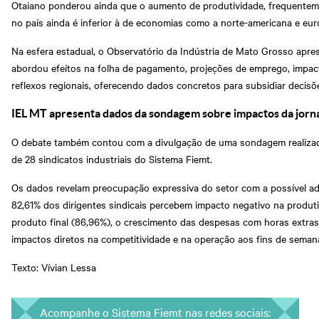
Otaiano ponderou ainda que o aumento de produtividade, frequentement
no país ainda é inferior à de economias como a norte-americana e euro
Na esfera estadual, o Observatório da Indústria de Mato Grosso apre
abordou efeitos na folha de pagamento, projeções de emprego, impacto
reflexos regionais, oferecendo dados concretos para subsidiar decisõe
IEL MT apresenta dados da sondagem sobre impactos da jorn
O debate também contou com a divulgação de uma sondagem realizad
de 28 sindicatos industriais do Sistema Fiemt.
Os dados revelam preocupação expressiva do setor com a possível a
82,61% dos dirigentes sindicais percebem impacto negativo na produt
produto final (86,96%), o crescimento das despesas com horas extra
impactos diretos na competitividade e na operação aos fins de seman
Texto: Vívian Lessa
Acompanhe o Sistema Fiemt nas redes sociais: