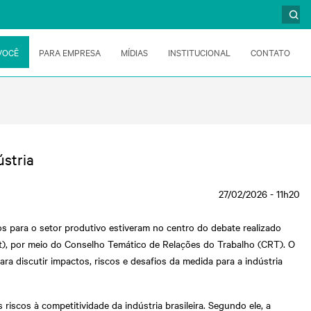
VOCÊ
PARA EMPRESA
MÍDIAS
INSTITUCIONAL
CONTATO
ústria
27/02/2026 - 11h20
os para o setor produtivo estiveram no centro do debate realizado
mt), por meio do Conselho Temático de Relações do Trabalho (CRT). O
ara discutir impactos, riscos e desafios da medida para a indústria
iscos à competitividade da indústria brasileira. Segundo ele, a