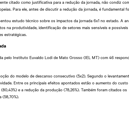
e citado como justificativa para a redução da jornada, não condiz com 
peias. Para ele, antes de discutir a redução da jornada, é fundamental fo
sentou estudo técnico sobre os impactos da jornada 6x1 no estado. A an
s na produtividade, identificação de setores mais sensíveis e possíveis
s estratégicas.
ada
a pelo Instituto Euvaldo Lodi de Mato Grosso (IEL MT) com 46 respon
doção do modelo de descanso consecutivo (5x2). Segundo o levantament
ividade. Entre os principais efeitos apontados estão o aumento do custo
s (80,43%) e a redução da produção (78,26%). Também foram citados os
a (58,70%).