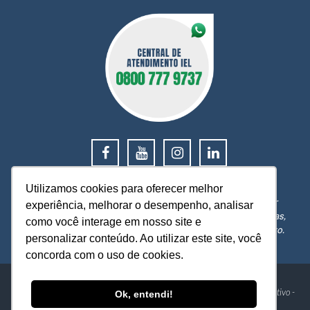
0800 777 9737
Utilizamos cookies para oferecer melhor
O IEL MT está a sua disposição, pronto para esclarecer
experiência, melhorar o desempenho, analisar
dúvidas, receber reclamações, sugestões e firmar parcerias,
como você interage em nosso site e
visando sempre oferecer melhores serviços e atendimento.
personalizar conteúdo. Ao utilizar este site, você
concorda com o uso de cookies.
IEL - Instituto Euvaldo Lodi Núcleo de Mato Grosso
Av. Historiador Rubens de Mendonça, 4193 - Centro Político Administrativo -
Ok, entendi!
Cuiabá-MT - CEP: 78049-940