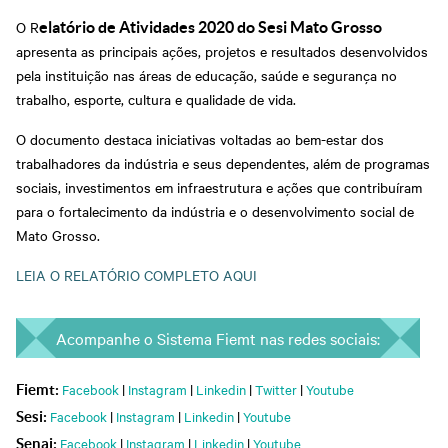
O R
elatório de Atividades 2020 do Sesi Mato Grosso
apresenta as principais ações, projetos e resultados desenvolvidos
pela instituição nas áreas de educação, saúde e segurança no
trabalho, esporte, cultura e qualidade de vida.
O documento destaca iniciativas voltadas ao bem-estar dos
trabalhadores da indústria e seus dependentes, além de programas
sociais, investimentos em infraestrutura e ações que contribuíram
para o fortalecimento da indústria e o desenvolvimento social de
Mato Grosso.
LEIA O RELATÓRIO COMPLETO AQUI
Acompanhe o Sistema Fiemt nas redes sociais:
Facebook
|
Instagram
|
Linkedin
|
Twitter
|
Youtube
Fiemt:
Facebook
|
Instagram
|
Linkedin
|
Youtube
Sesi:
Facebook
|
Instagram
|
Linkedin
|
Youtube
Senai: