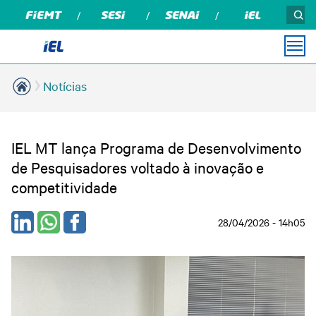
Notícias
PARA
PARA
MÍDIAS
INSTITUCIONAL
CONTATO
VOCÊ
EMPRESA
Guia de Boas Práticas
Podcasts
Sobre Nós
Vagas de Estágio
em Recrutamento e
IEL MT lança Programa de Desenvolvimento
Seleção
Ouvidoria IEL
Notícias
Soluções em Educação
de Pesquisadores voltado à inovação e
Banco de Empregos
Empresarial
Revista Indústria de
Compliance
competitividade
Soluções em Consultoria
Mato Grosso
Palestras e Workshops
e Gestão
Relatório de Atividades
Portal do Fornecedor
Cursos
Estudos e Pesquisas
28/04/2026 - 14h05
Privacidade e Proteção
Estágio e
de Dados
Para Talentos
Desenvolvimento de
Carreiras
Certidões
Emprega Talentos
Para Empresas
Trabalhe Conosco
Programas e Projetos