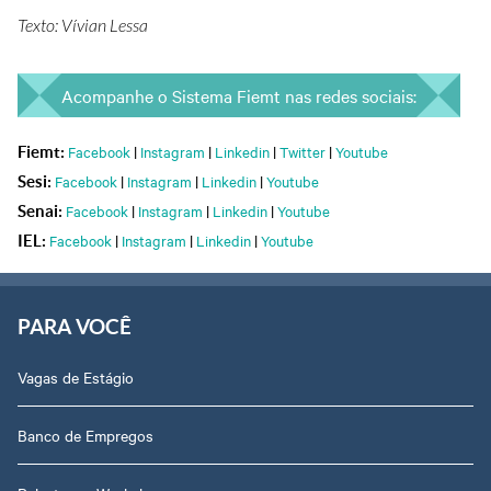
Texto: Vívian Lessa
Acompanhe o Sistema Fiemt nas redes sociais:
Facebook
|
Instagram
|
Linkedin
|
Twitter
|
Youtube
Fiemt:
Facebook
|
Instagram
|
Linkedin
|
Youtube
Sesi:
Facebook
|
Instagram
|
Linkedin
|
Youtube
Senai:
Facebook
|
Instagram
|
Linkedin
|
Youtube
IEL:
PARA VOCÊ
Vagas de Estágio
Banco de Empregos