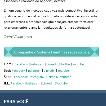
alinhados à realidade do negócio”, destaca.
Em um cenário de mercado cada vez mais competitivo, investir em
qualificação comercial tem se tornado um diferencial importante
para empresas e profissionais que desejam crescer, fortalecer
relacionamentos e ampliar resultados de forma sustentável.
Texto: Vívian Lessa
Acompanhe o Sistema Fiemt nas redes sociais:
Facebook
|
Instagram
|
Linkedin
|
Twitter
|
Youtube
Fiemt:
Facebook
|
Instagram
|
Linkedin
|
Youtube
Sesi:
Facebook
|
Instagram
|
Linkedin
|
Youtube
Senai:
Facebook
|
Instagram
|
Linkedin
|
Youtube
IEL:
PARA VOCÊ