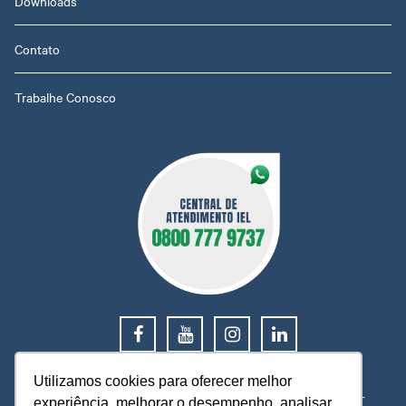
Downloads
Contato
Trabalhe Conosco
0800 777 9737
Utilizamos cookies para oferecer melhor
O IEL MT está a sua disposição, pronto para esclarecer
experiência, melhorar o desempenho, analisar