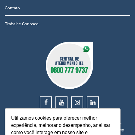
Contato
Trabalhe Conosco
0800 777 9737
Utilizamos cookies para oferecer melhor
O IEL MT está a sua disposição, pronto para esclarecer
experiência, melhorar o desempenho, analisar
dúvidas, receber reclamações, sugestões e firmar parcerias,
como você interage em nosso site e